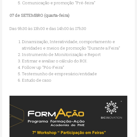
Comunicação e promoção “Pré-feira”
07 de SETEMBRO (quarta-feira)
Das 9h30 às 13h00 e das 14h00 às 17h30
Dinamização, Interatividade, comportamento e
atividades e meios de promoção “Durante a Feira”
Instrumento de Monitorização e Report
Estimar e avaliar o cálculo do ROI.
Follow up “Pós-Feira”
Testemunho de empresário/entidade
Estudo de caso